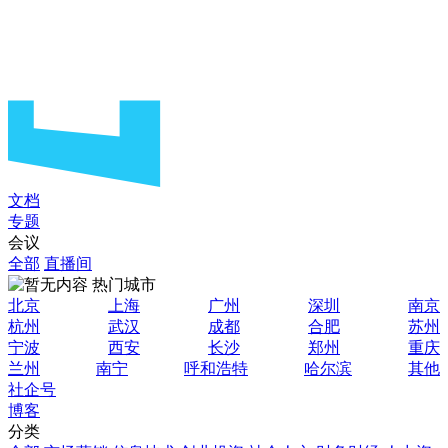
文档
专题
会议
全部
直播间
热门城市
北京
上海
广州
深圳
南京
杭州
武汉
成都
合肥
苏州
宁波
西安
长沙
郑州
重庆
兰州
南宁
呼和浩特
哈尔滨
其他
社企号
博客
分类