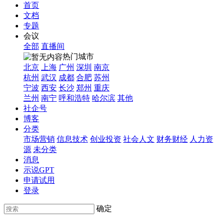
首页
文档
专题
会议
全部
直播间
热门城市
北京
上海
广州
深圳
南京
杭州
武汉
成都
合肥
苏州
宁波
西安
长沙
郑州
重庆
兰州
南宁
呼和浩特
哈尔滨
其他
社企号
博客
分类
市场营销
信息技术
创业投资
社会人文
财务财经
人力资
源
未分类
消息
示说GPT
申请试用
登录
确定