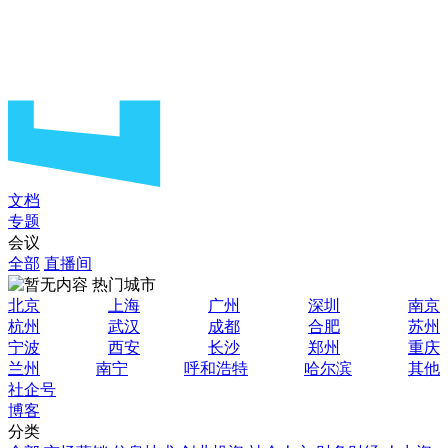
文档
专题
会议
全部
直播间
热门城市
北京
上海
广州
深圳
南京
杭州
武汉
成都
合肥
苏州
宁波
西安
长沙
郑州
重庆
兰州
南宁
呼和浩特
哈尔滨
其他
社企号
博客
分类