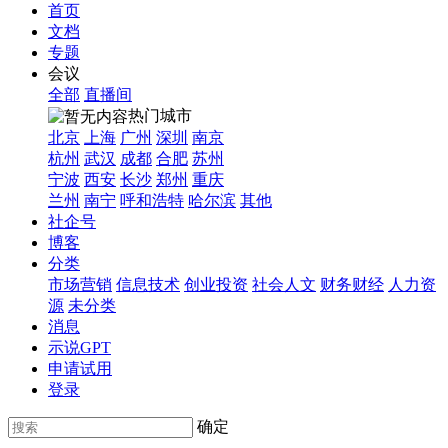
首页
文档
专题
会议
全部
直播间
热门城市
北京
上海
广州
深圳
南京
杭州
武汉
成都
合肥
苏州
宁波
西安
长沙
郑州
重庆
兰州
南宁
呼和浩特
哈尔滨
其他
社企号
博客
分类
市场营销
信息技术
创业投资
社会人文
财务财经
人力资
源
未分类
消息
示说GPT
申请试用
登录
确定