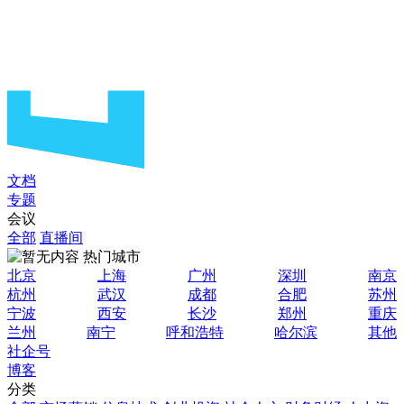
文档
专题
会议
全部
直播间
热门城市
北京
上海
广州
深圳
南京
杭州
武汉
成都
合肥
苏州
宁波
西安
长沙
郑州
重庆
兰州
南宁
呼和浩特
哈尔滨
其他
社企号
博客
分类