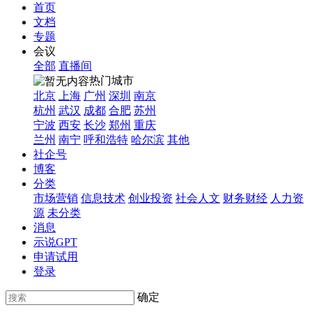
首页
文档
专题
会议
全部
直播间
热门城市
北京
上海
广州
深圳
南京
杭州
武汉
成都
合肥
苏州
宁波
西安
长沙
郑州
重庆
兰州
南宁
呼和浩特
哈尔滨
其他
社企号
博客
分类
市场营销
信息技术
创业投资
社会人文
财务财经
人力资
源
未分类
消息
示说GPT
申请试用
登录
确定