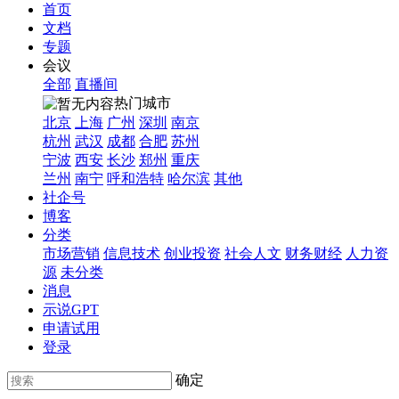
首页
文档
专题
会议
全部
直播间
热门城市
北京
上海
广州
深圳
南京
杭州
武汉
成都
合肥
苏州
宁波
西安
长沙
郑州
重庆
兰州
南宁
呼和浩特
哈尔滨
其他
社企号
博客
分类
市场营销
信息技术
创业投资
社会人文
财务财经
人力资
源
未分类
消息
示说GPT
申请试用
登录
确定