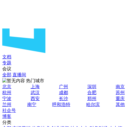
文档
专题
会议
全部
直播间
热门城市
北京
上海
广州
深圳
南京
杭州
武汉
成都
合肥
苏州
宁波
西安
长沙
郑州
重庆
兰州
南宁
呼和浩特
哈尔滨
其他
社企号
博客
分类