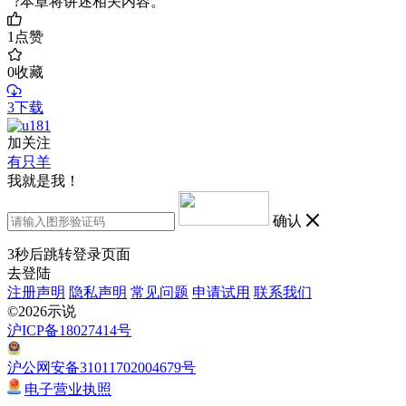
' ?本章将讲述相关内容。
1
点赞
0
收藏
3下载
加关注
有只羊
我就是我！
确认
3
秒后跳转登录页面
去登陆
注册声明
隐私声明
常见问题
申请试用
联系我们
©2026示说
沪ICP备18027414号
沪公网安备31011702004679号
电子营业执照