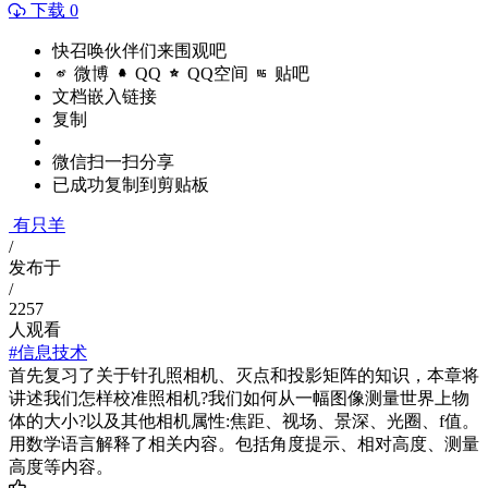
下载 0
快召唤伙伴们来围观吧
微博
QQ
QQ空间
贴吧
文档嵌入链接
复制
微信扫一扫分享
已成功复制到剪贴板
有只羊
/
发布于
/
2257
人观看
#信息技术
首先复习了关于针孔照相机、灭点和投影矩阵的知识，本章将
讲述我们怎样校准照相机?我们如何从一幅图像测量世界上物
体的大小?以及其他相机属性:焦距、视场、景深、光圈、f值。
用数学语言解释了相关内容。包括角度提示、相对高度、测量
高度等内容。