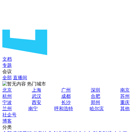
文档
专题
会议
全部
直播间
热门城市
北京
上海
广州
深圳
南京
杭州
武汉
成都
合肥
苏州
宁波
西安
长沙
郑州
重庆
兰州
南宁
呼和浩特
哈尔滨
其他
社企号
博客
分类