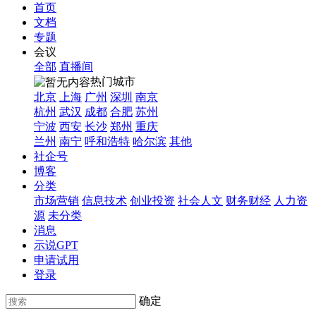
首页
文档
专题
会议
全部
直播间
热门城市
北京
上海
广州
深圳
南京
杭州
武汉
成都
合肥
苏州
宁波
西安
长沙
郑州
重庆
兰州
南宁
呼和浩特
哈尔滨
其他
社企号
博客
分类
市场营销
信息技术
创业投资
社会人文
财务财经
人力资
源
未分类
消息
示说GPT
申请试用
登录
确定