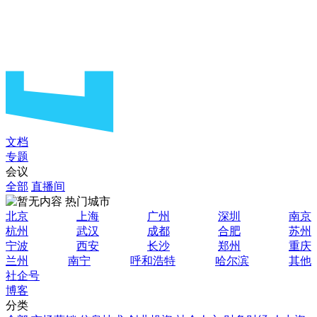
文档
专题
会议
全部
直播间
热门城市
北京
上海
广州
深圳
南京
杭州
武汉
成都
合肥
苏州
宁波
西安
长沙
郑州
重庆
兰州
南宁
呼和浩特
哈尔滨
其他
社企号
博客
分类