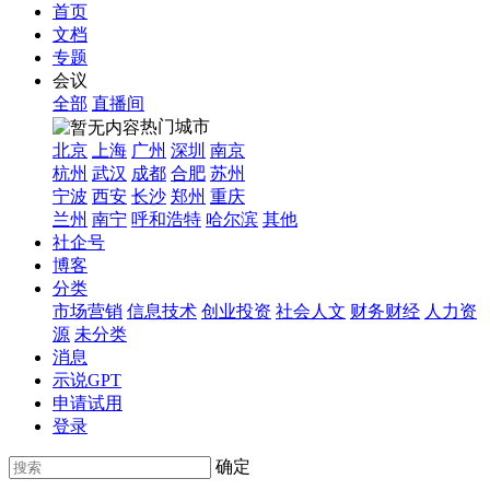
首页
文档
专题
会议
全部
直播间
热门城市
北京
上海
广州
深圳
南京
杭州
武汉
成都
合肥
苏州
宁波
西安
长沙
郑州
重庆
兰州
南宁
呼和浩特
哈尔滨
其他
社企号
博客
分类
市场营销
信息技术
创业投资
社会人文
财务财经
人力资
源
未分类
消息
示说GPT
申请试用
登录
确定