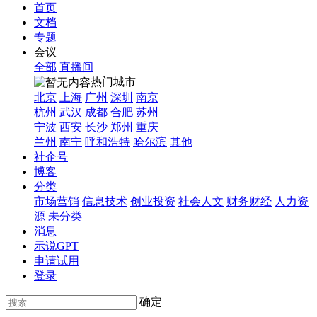
首页
文档
专题
会议
全部
直播间
热门城市
北京
上海
广州
深圳
南京
杭州
武汉
成都
合肥
苏州
宁波
西安
长沙
郑州
重庆
兰州
南宁
呼和浩特
哈尔滨
其他
社企号
博客
分类
市场营销
信息技术
创业投资
社会人文
财务财经
人力资
源
未分类
消息
示说GPT
申请试用
登录
确定