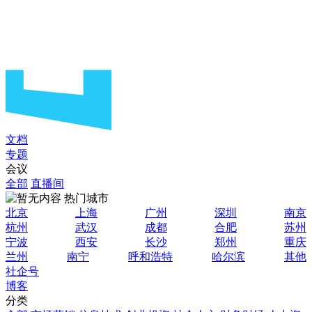
文档
专题
会议
全部
直播间
热门城市
北京
上海
广州
深圳
南京
杭州
武汉
成都
合肥
苏州
宁波
西安
长沙
郑州
重庆
兰州
南宁
呼和浩特
哈尔滨
其他
社企号
博客
分类