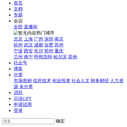
首页
文档
专题
会议
全部
直播间
热门城市
北京
上海
广州
深圳
南京
杭州
武汉
成都
合肥
苏州
宁波
西安
长沙
郑州
重庆
兰州
南宁
呼和浩特
哈尔滨
其他
社企号
博客
分类
市场营销
信息技术
创业投资
社会人文
财务财经
人力资
源
未分类
消息
示说GPT
申请试用
登录
确定