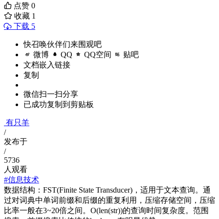
点赞
0
收藏
1
下载 5
快召唤伙伴们来围观吧
微博
QQ
QQ空间
贴吧
文档嵌入链接
复制
微信扫一扫分享
已成功复制到剪贴板
有只羊
/
发布于
/
5736
人观看
#信息技术
数据结构：FST(Finite State Transducer)，适用于文本查询。通
过对词典中单词前缀和后缀的重复利用，压缩存储空间，压缩
比率一般在3~20倍之间。O(len(str))的查询时间复杂度。范围