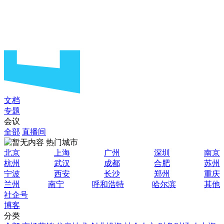
文档
专题
会议
全部
直播间
热门城市
北京
上海
广州
深圳
南京
杭州
武汉
成都
合肥
苏州
宁波
西安
长沙
郑州
重庆
兰州
南宁
呼和浩特
哈尔滨
其他
社企号
博客
分类