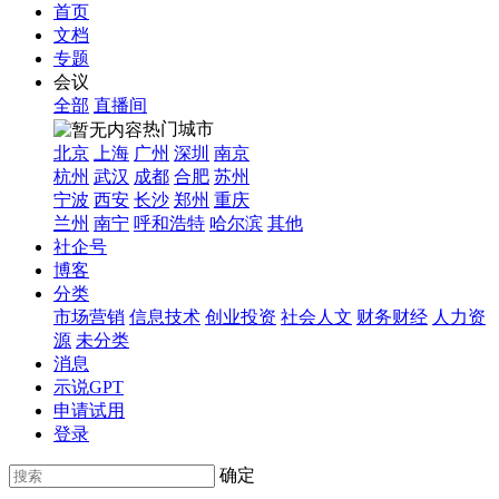
首页
文档
专题
会议
全部
直播间
热门城市
北京
上海
广州
深圳
南京
杭州
武汉
成都
合肥
苏州
宁波
西安
长沙
郑州
重庆
兰州
南宁
呼和浩特
哈尔滨
其他
社企号
博客
分类
市场营销
信息技术
创业投资
社会人文
财务财经
人力资
源
未分类
消息
示说GPT
申请试用
登录
确定