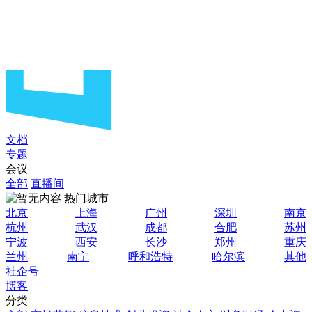
文档
专题
会议
全部
直播间
热门城市
北京
上海
广州
深圳
南京
杭州
武汉
成都
合肥
苏州
宁波
西安
长沙
郑州
重庆
兰州
南宁
呼和浩特
哈尔滨
其他
社企号
博客
分类