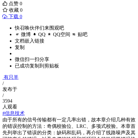
点赞
0
收藏
0
下载 0
快召唤伙伴们来围观吧
微博
QQ
QQ空间
贴吧
文档嵌入链接
复制
微信扫一扫分享
已成功复制到剪贴板
有只羊
/
发布于
/
3594
人观看
#信息技术
由于所有的信号传输都有一定几率出错，故本章介绍几种有效
的错误控制的方法：奇偶校验位、LRC、多项式校验。本章首
先列举出了错误的分类：缺码和乱码，再介绍了线路噪声及其