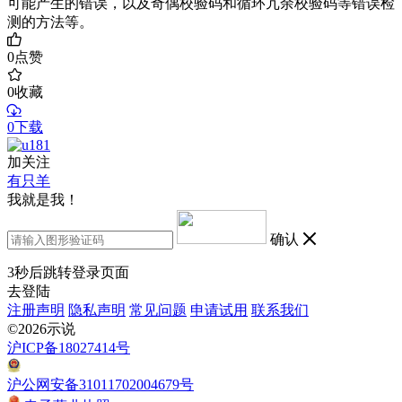
可能产生的错误，以及奇偶校验码和循环冗余校验码等错误检
测的方法等。
0
点赞
0
收藏
0下载
加关注
有只羊
我就是我！
确认
3
秒后跳转登录页面
去登陆
注册声明
隐私声明
常见问题
申请试用
联系我们
©2026示说
沪ICP备18027414号
沪公网安备31011702004679号