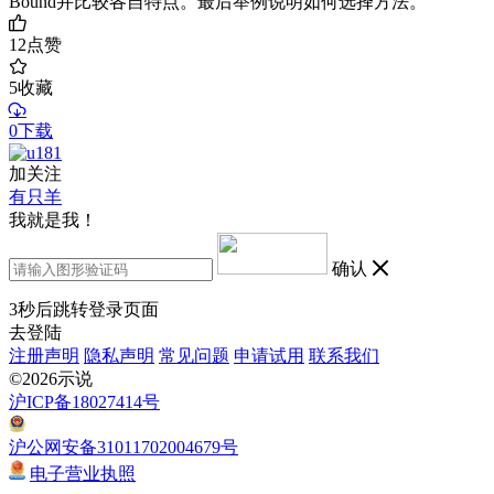
Bound并比较各自特点。最后举例说明如何选择方法。
12
点赞
5
收藏
0下载
加关注
有只羊
我就是我！
确认
3
秒后跳转登录页面
去登陆
注册声明
隐私声明
常见问题
申请试用
联系我们
©2026示说
沪ICP备18027414号
沪公网安备31011702004679号
电子营业执照