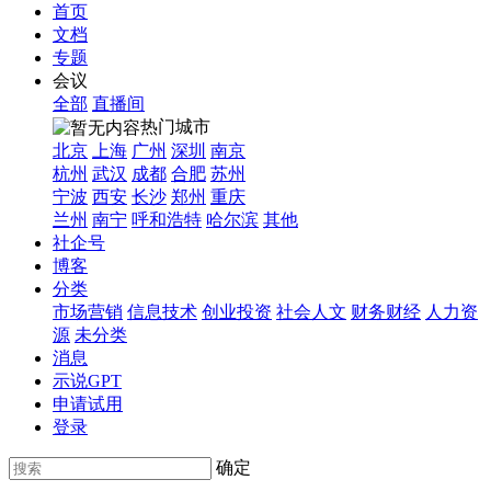
首页
文档
专题
会议
全部
直播间
热门城市
北京
上海
广州
深圳
南京
杭州
武汉
成都
合肥
苏州
宁波
西安
长沙
郑州
重庆
兰州
南宁
呼和浩特
哈尔滨
其他
社企号
博客
分类
市场营销
信息技术
创业投资
社会人文
财务财经
人力资
源
未分类
消息
示说GPT
申请试用
登录
确定