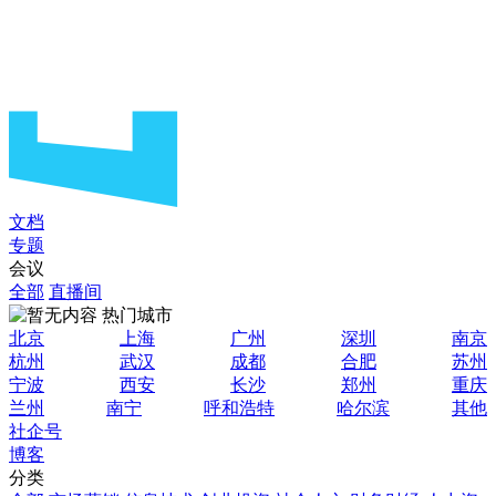
文档
专题
会议
全部
直播间
热门城市
北京
上海
广州
深圳
南京
杭州
武汉
成都
合肥
苏州
宁波
西安
长沙
郑州
重庆
兰州
南宁
呼和浩特
哈尔滨
其他
社企号
博客
分类