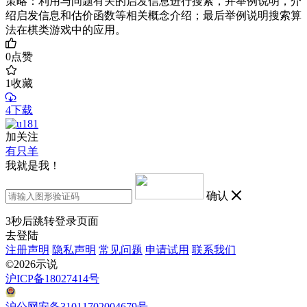
策略：利用与问题有关的启发信息进行搜索，并举例说明，介
绍启发信息和估价函数等相关概念介绍；最后举例说明搜索算
法在棋类游戏中的应用。
0
点赞
1
收藏
4下载
加关注
有只羊
我就是我！
确认
3
秒后跳转登录页面
去登陆
注册声明
隐私声明
常见问题
申请试用
联系我们
©2026示说
沪ICP备18027414号
沪公网安备31011702004679号