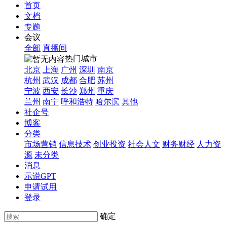
首页
文档
专题
会议
全部
直播间
热门城市
北京
上海
广州
深圳
南京
杭州
武汉
成都
合肥
苏州
宁波
西安
长沙
郑州
重庆
兰州
南宁
呼和浩特
哈尔滨
其他
社企号
博客
分类
市场营销
信息技术
创业投资
社会人文
财务财经
人力资
源
未分类
消息
示说GPT
申请试用
登录
确定