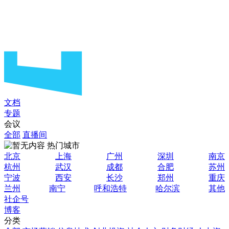
文档
专题
会议
全部
直播间
热门城市
北京
上海
广州
深圳
南京
杭州
武汉
成都
合肥
苏州
宁波
西安
长沙
郑州
重庆
兰州
南宁
呼和浩特
哈尔滨
其他
社企号
博客
分类