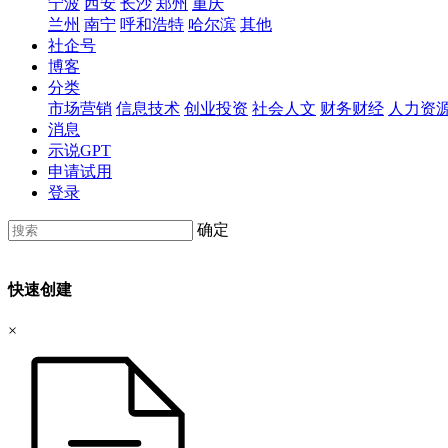
宁波
西安
长沙
郑州
重庆
兰州
南宁
呼和浩特
哈尔滨
其他
社企号
博客
分类
市场营销
信息技术
创业投资
社会人文
财务财经
人力资
消息
示说GPT
申请试用
登录
确定
快速创建
×