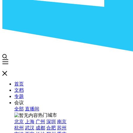
首页
文档
专题
会议
全部
直播间
热门城市
北京
上海
广州
深圳
南京
杭州
武汉
成都
合肥
苏州