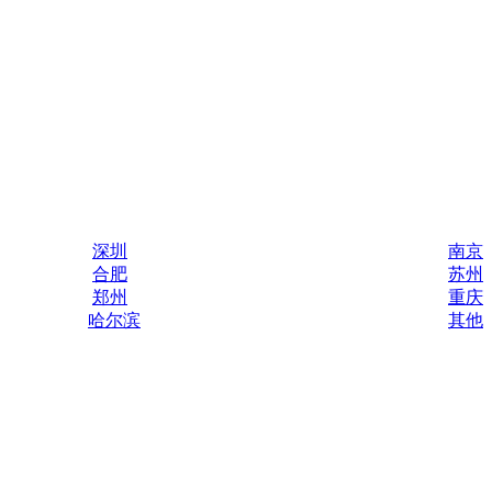
深圳
南京
合肥
苏州
郑州
重庆
哈尔滨
其他