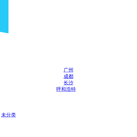
广州
成都
长沙
呼和浩特
未分类