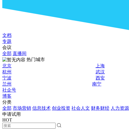
文档
专题
会议
全部
直播间
热门城市
北京
上海
杭州
武汉
宁波
西安
兰州
南宁
社企号
博客
分类
全部
市场营销
信息技术
创业投资
社会人文
财务财经
人力资源
申请试用
HOT