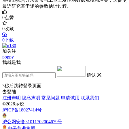
层模型拟合方法常常与工业上发现的数据规模相冲突，这促使
最近研究基于矩的参数估计过程。
0
点赞
0
收藏
0下载
加关注
poppy
我就是我！
确认
3
秒后跳转登录页面
去登陆
注册声明
隐私声明
常见问题
申请试用
联系我们
©2026示说
沪ICP备18027414号
沪公网安备31011702004679号
电子营业执照