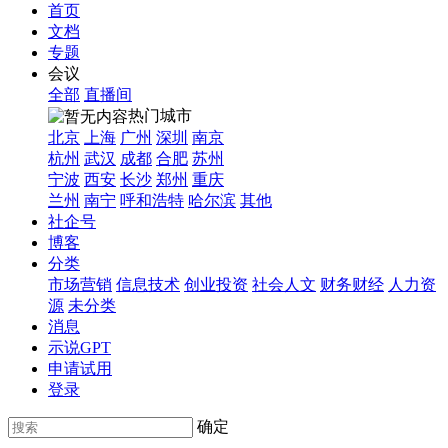
首页
文档
专题
会议
全部
直播间
热门城市
北京
上海
广州
深圳
南京
杭州
武汉
成都
合肥
苏州
宁波
西安
长沙
郑州
重庆
兰州
南宁
呼和浩特
哈尔滨
其他
社企号
博客
分类
市场营销
信息技术
创业投资
社会人文
财务财经
人力资
源
未分类
消息
示说GPT
申请试用
登录
确定