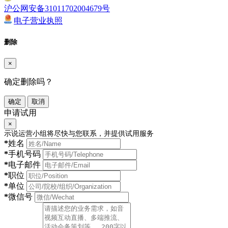
沪公网安备31011702004679号
电子营业执照
删除
×
确定删除吗？
确定
取消
申请试用
×
示说运营小组将尽快与您联系，并提供试用服务
*
姓名
*
手机号码
*
电子邮件
*
职位
*
单位
*
微信号