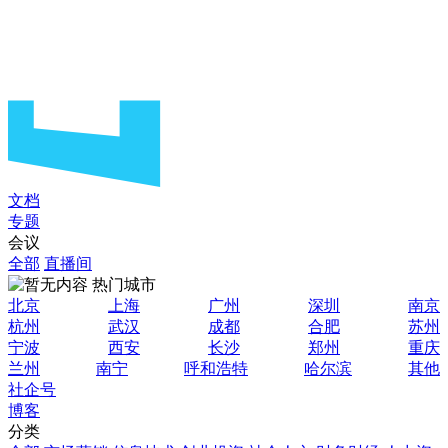
文档
专题
会议
全部
直播间
热门城市
北京
上海
广州
深圳
南京
杭州
武汉
成都
合肥
苏州
宁波
西安
长沙
郑州
重庆
兰州
南宁
呼和浩特
哈尔滨
其他
社企号
博客
分类