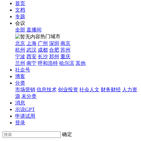
首页
文档
专题
会议
全部
直播间
热门城市
北京
上海
广州
深圳
南京
杭州
武汉
成都
合肥
苏州
宁波
西安
长沙
郑州
重庆
兰州
南宁
呼和浩特
哈尔滨
其他
社企号
博客
分类
市场营销
信息技术
创业投资
社会人文
财务财经
人力资
源
未分类
消息
示说GPT
申请试用
登录
确定