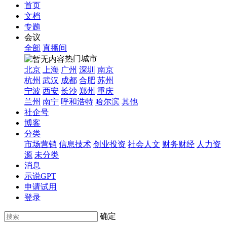
首页
文档
专题
会议
全部
直播间
热门城市
北京
上海
广州
深圳
南京
杭州
武汉
成都
合肥
苏州
宁波
西安
长沙
郑州
重庆
兰州
南宁
呼和浩特
哈尔滨
其他
社企号
博客
分类
市场营销
信息技术
创业投资
社会人文
财务财经
人力资
源
未分类
消息
示说GPT
申请试用
登录
确定