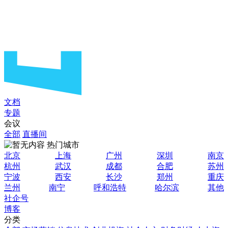
文档
专题
会议
全部
直播间
热门城市
北京
上海
广州
深圳
南京
杭州
武汉
成都
合肥
苏州
宁波
西安
长沙
郑州
重庆
兰州
南宁
呼和浩特
哈尔滨
其他
社企号
博客
分类