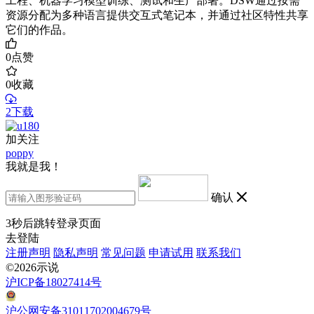
工程、机器学习模型训练、测试和生产部署。DSW通过按需
资源分配为多种语言提供交互式笔记本，并通过社区特性共享
它们的作品。
0
点赞
0
收藏
2下载
加关注
poppy
我就是我！
确认
3
秒后跳转登录页面
去登陆
注册声明
隐私声明
常见问题
申请试用
联系我们
©2026示说
沪ICP备18027414号
沪公网安备31011702004679号