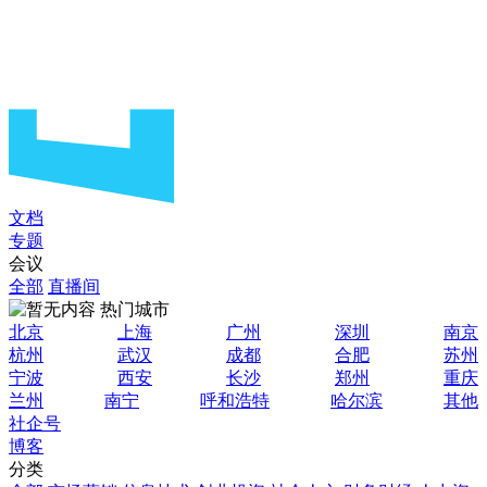
文档
专题
会议
全部
直播间
热门城市
北京
上海
广州
深圳
南京
杭州
武汉
成都
合肥
苏州
宁波
西安
长沙
郑州
重庆
兰州
南宁
呼和浩特
哈尔滨
其他
社企号
博客
分类