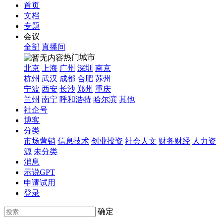
首页
文档
专题
会议
全部
直播间
热门城市
北京
上海
广州
深圳
南京
杭州
武汉
成都
合肥
苏州
宁波
西安
长沙
郑州
重庆
兰州
南宁
呼和浩特
哈尔滨
其他
社企号
博客
分类
市场营销
信息技术
创业投资
社会人文
财务财经
人力资
源
未分类
消息
示说GPT
申请试用
登录
确定