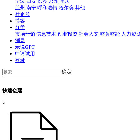
宁波
西安
长沙
郑州
重庆
兰州
南宁
呼和浩特
哈尔滨
其他
社企号
博客
分类
市场营销
信息技术
创业投资
社会人文
财务财经
人力资
消息
示说GPT
申请试用
登录
确定
快速创建
×