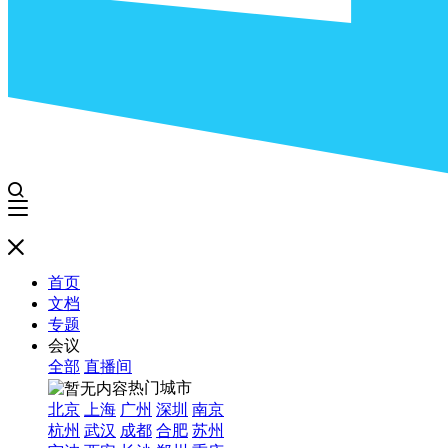
首页
文档
专题
会议
全部
直播间
热门城市
北京
上海
广州
深圳
南京
杭州
武汉
成都
合肥
苏州