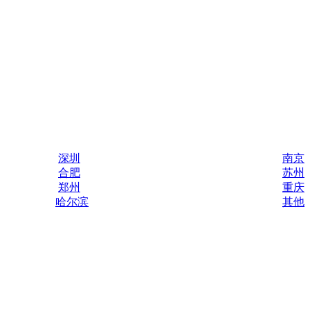
深圳
南京
合肥
苏州
郑州
重庆
哈尔滨
其他