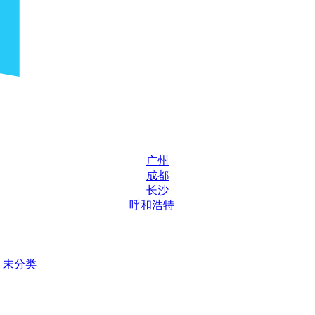
广州
成都
长沙
呼和浩特
未分类