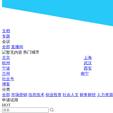
文档
专题
会议
全部
直播间
热门城市
北京
上海
杭州
武汉
宁波
西安
兰州
南宁
社企号
博客
分类
全部
市场营销
信息技术
创业投资
社会人文
财务财经
人力资源
申请试用
HOT