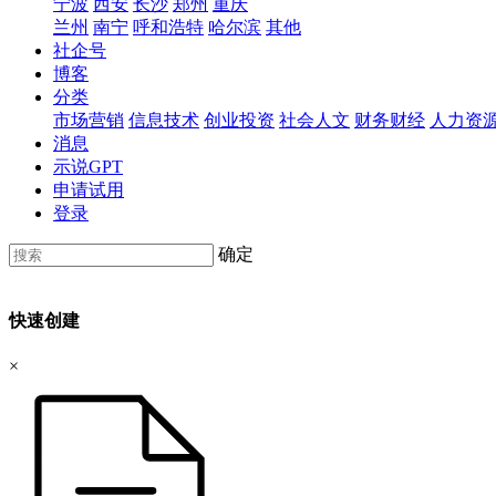
宁波
西安
长沙
郑州
重庆
兰州
南宁
呼和浩特
哈尔滨
其他
社企号
博客
分类
市场营销
信息技术
创业投资
社会人文
财务财经
人力资
消息
示说GPT
申请试用
登录
确定
快速创建
×