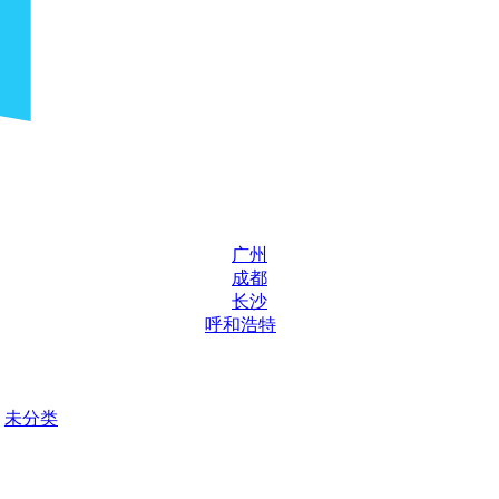
广州
成都
长沙
呼和浩特
未分类