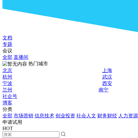
文档
专题
会议
全部
直播间
热门城市
北京
上海
杭州
武汉
宁波
西安
兰州
南宁
社企号
博客
分类
全部
市场营销
信息技术
创业投资
社会人文
财务财经
人力资源
申请试用
HOT