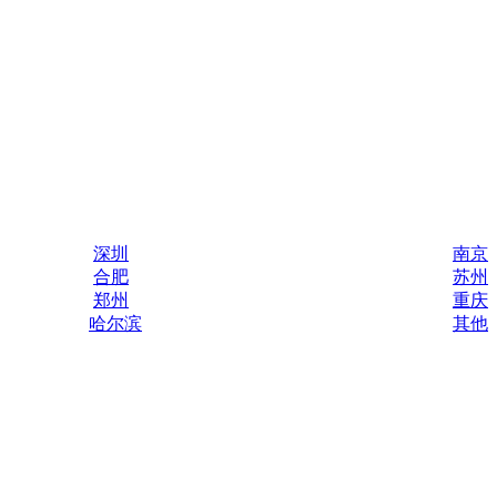
深圳
南京
合肥
苏州
郑州
重庆
哈尔滨
其他