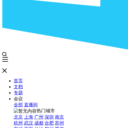
首页
文档
专题
会议
全部
直播间
热门城市
北京
上海
广州
深圳
南京
杭州
武汉
成都
合肥
苏州