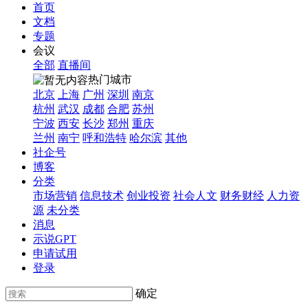
首页
文档
专题
会议
全部
直播间
热门城市
北京
上海
广州
深圳
南京
杭州
武汉
成都
合肥
苏州
宁波
西安
长沙
郑州
重庆
兰州
南宁
呼和浩特
哈尔滨
其他
社企号
博客
分类
市场营销
信息技术
创业投资
社会人文
财务财经
人力资
源
未分类
消息
示说GPT
申请试用
登录
确定