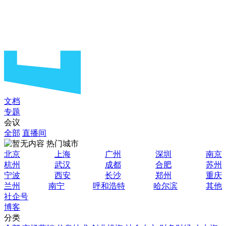
文档
专题
会议
全部
直播间
热门城市
北京
上海
广州
深圳
南京
杭州
武汉
成都
合肥
苏州
宁波
西安
长沙
郑州
重庆
兰州
南宁
呼和浩特
哈尔滨
其他
社企号
博客
分类