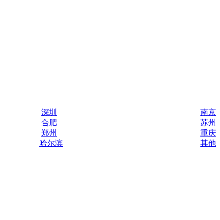
深圳
南京
合肥
苏州
郑州
重庆
哈尔滨
其他