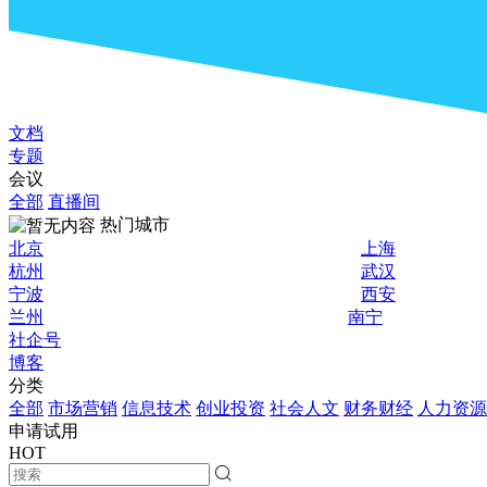
文档
专题
会议
全部
直播间
热门城市
北京
上海
杭州
武汉
宁波
西安
兰州
南宁
社企号
博客
分类
全部
市场营销
信息技术
创业投资
社会人文
财务财经
人力资源
申请试用
HOT