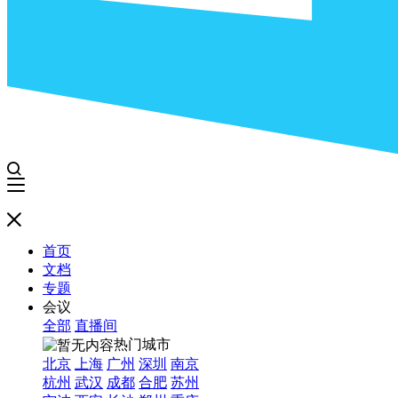
首页
文档
专题
会议
全部
直播间
热门城市
北京
上海
广州
深圳
南京
杭州
武汉
成都
合肥
苏州