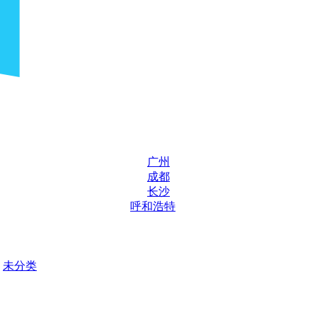
广州
成都
长沙
呼和浩特
未分类