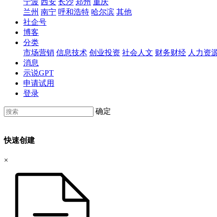
宁波
西安
长沙
郑州
重庆
兰州
南宁
呼和浩特
哈尔滨
其他
社企号
博客
分类
市场营销
信息技术
创业投资
社会人文
财务财经
人力资
消息
示说GPT
申请试用
登录
确定
快速创建
×