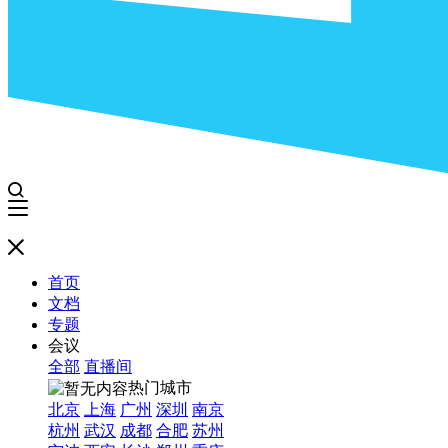
首页
文档
专题
会议
全部
直播间
热门城市
北京
上海
广州
深圳
南京
杭州
武汉
成都
合肥
苏州