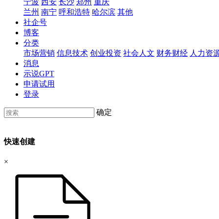
宁波
西安
长沙
郑州
重庆
兰州
南宁
呼和浩特
哈尔滨
其他
社企号
博客
分类
市场营销
信息技术
创业投资
社会人文
财务财经
人力资
消息
示说GPT
申请试用
登录
确定
快速创建
×