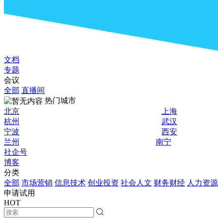
文档
专题
会议
全部
直播间
热门城市
北京
上海
杭州
武汉
宁波
西安
兰州
南宁
社企号
博客
分类
全部
市场营销
信息技术
创业投资
社会人文
财务财经
人力资源
申请试用
HOT