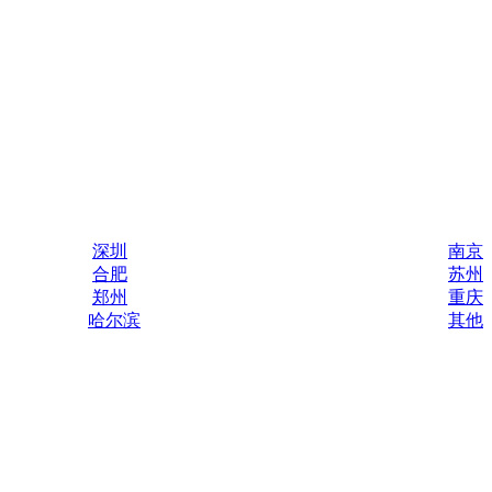
深圳
南京
合肥
苏州
郑州
重庆
哈尔滨
其他