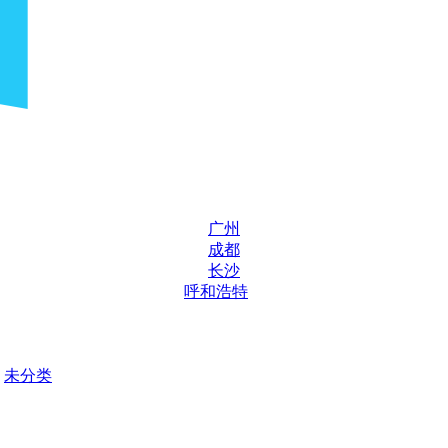
广州
成都
长沙
呼和浩特
未分类