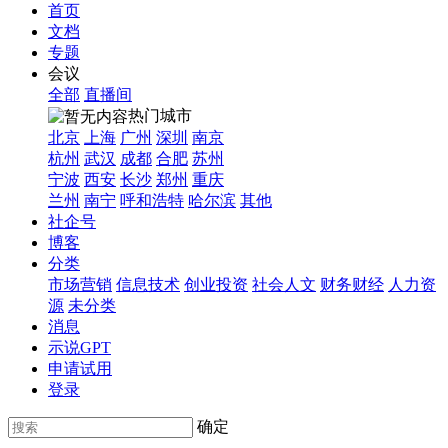
首页
文档
专题
会议
全部
直播间
热门城市
北京
上海
广州
深圳
南京
杭州
武汉
成都
合肥
苏州
宁波
西安
长沙
郑州
重庆
兰州
南宁
呼和浩特
哈尔滨
其他
社企号
博客
分类
市场营销
信息技术
创业投资
社会人文
财务财经
人力资
源
未分类
消息
示说GPT
申请试用
登录
确定