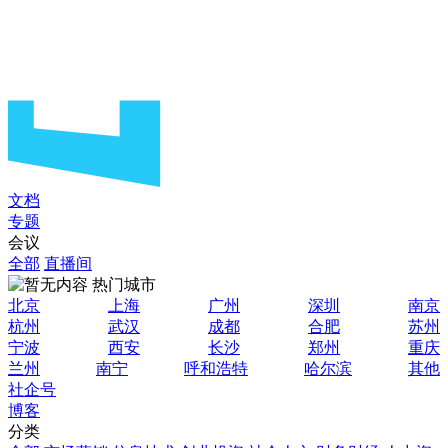
文档
专题
会议
全部
直播间
热门城市
北京
上海
广州
深圳
南京
杭州
武汉
成都
合肥
苏州
宁波
西安
长沙
郑州
重庆
兰州
南宁
呼和浩特
哈尔滨
其他
社企号
博客
分类