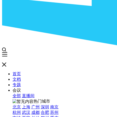
首页
文档
专题
会议
全部
直播间
热门城市
北京
上海
广州
深圳
南京
杭州
武汉
成都
合肥
苏州