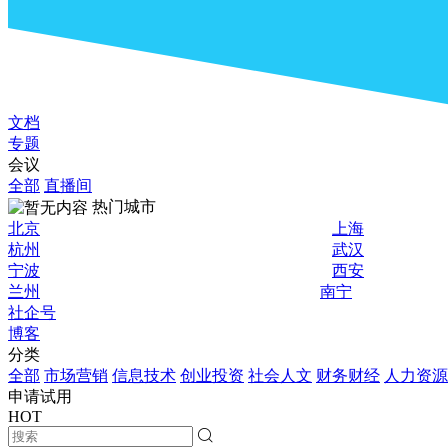
文档
专题
会议
全部
直播间
热门城市
北京
上海
杭州
武汉
宁波
西安
兰州
南宁
社企号
博客
分类
全部
市场营销
信息技术
创业投资
社会人文
财务财经
人力资源
申请试用
HOT