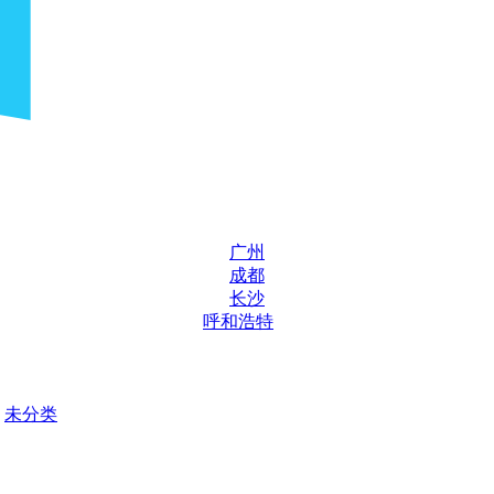
广州
成都
长沙
呼和浩特
未分类