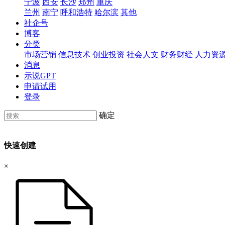
宁波
西安
长沙
郑州
重庆
兰州
南宁
呼和浩特
哈尔滨
其他
社企号
博客
分类
市场营销
信息技术
创业投资
社会人文
财务财经
人力资
消息
示说GPT
申请试用
登录
确定
快速创建
×