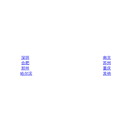
深圳
南京
合肥
苏州
郑州
重庆
哈尔滨
其他