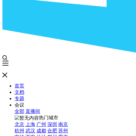
首页
文档
专题
会议
全部
直播间
热门城市
北京
上海
广州
深圳
南京
杭州
武汉
成都
合肥
苏州