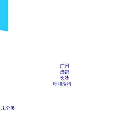
广州
成都
长沙
呼和浩特
未分类