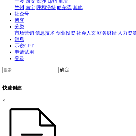
宁波
西安
长沙
郑州
重庆
兰州
南宁
呼和浩特
哈尔滨
其他
社企号
博客
分类
市场营销
信息技术
创业投资
社会人文
财务财经
人力资
消息
示说GPT
申请试用
登录
确定
快速创建
×