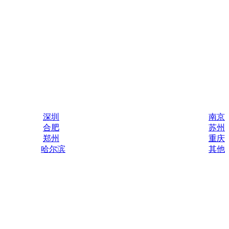
深圳
南京
合肥
苏州
郑州
重庆
哈尔滨
其他