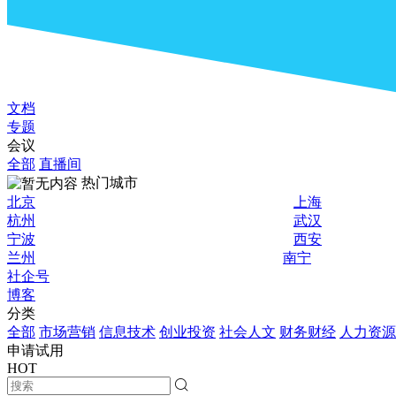
文档
专题
会议
全部
直播间
热门城市
北京
上海
杭州
武汉
宁波
西安
兰州
南宁
社企号
博客
分类
全部
市场营销
信息技术
创业投资
社会人文
财务财经
人力资源
申请试用
HOT