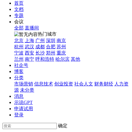
首页
文档
专题
会议
全部
直播间
热门城市
北京
上海
广州
深圳
南京
杭州
武汉
成都
合肥
苏州
宁波
西安
长沙
郑州
重庆
兰州
南宁
呼和浩特
哈尔滨
其他
社企号
博客
分类
市场营销
信息技术
创业投资
社会人文
财务财经
人力资
源
未分类
消息
示说GPT
申请试用
登录
确定