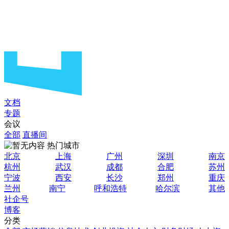
文档
专题
会议
全部
直播间
热门城市
北京
上海
广州
深圳
南京
杭州
武汉
成都
合肥
苏州
宁波
西安
长沙
郑州
重庆
兰州
南宁
呼和浩特
哈尔滨
其他
社企号
博客
分类