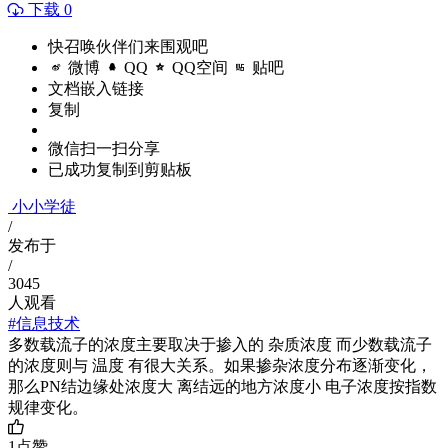
下载 0
快召唤伙伴们来围观吧
微博
QQ
QQ空间
贴吧
文档嵌入链接
复制
微信扫一扫分享
已成功复制到剪贴板
小小学徒
/
发布于
/
3045
人观看
#信息技术
多数载流子的浓度主要取决于掺入的 杂质浓度 而少数载流子
的浓度则与 温度 有很大关系。如果掺杂浓度分布逐渐变化，
那么PN结边缘处浓度大 离结远的地方浓度小 电子浓度按指数
规律变化。
1
点赞