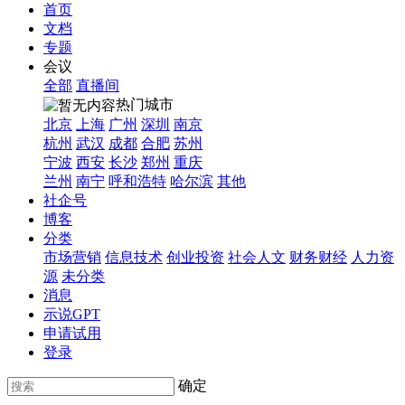
首页
文档
专题
会议
全部
直播间
热门城市
北京
上海
广州
深圳
南京
杭州
武汉
成都
合肥
苏州
宁波
西安
长沙
郑州
重庆
兰州
南宁
呼和浩特
哈尔滨
其他
社企号
博客
分类
市场营销
信息技术
创业投资
社会人文
财务财经
人力资
源
未分类
消息
示说GPT
申请试用
登录
确定