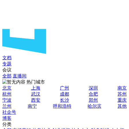
文档
专题
会议
全部
直播间
热门城市
北京
上海
广州
深圳
南京
杭州
武汉
成都
合肥
苏州
宁波
西安
长沙
郑州
重庆
兰州
南宁
呼和浩特
哈尔滨
其他
社企号
博客
分类