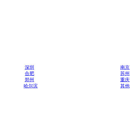
深圳
南京
合肥
苏州
郑州
重庆
哈尔滨
其他