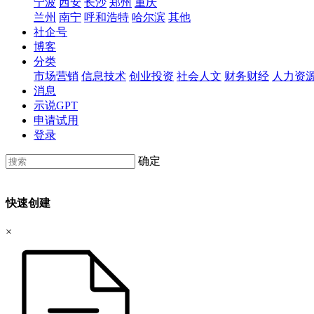
宁波
西安
长沙
郑州
重庆
兰州
南宁
呼和浩特
哈尔滨
其他
社企号
博客
分类
市场营销
信息技术
创业投资
社会人文
财务财经
人力资
消息
示说GPT
申请试用
登录
确定
快速创建
×