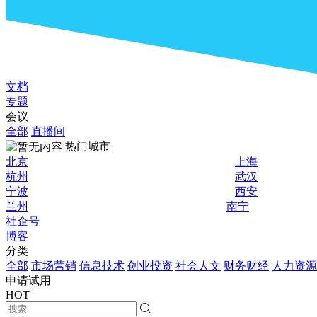
文档
专题
会议
全部
直播间
热门城市
北京
上海
杭州
武汉
宁波
西安
兰州
南宁
社企号
博客
分类
全部
市场营销
信息技术
创业投资
社会人文
财务财经
人力资源
申请试用
HOT