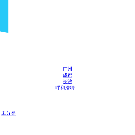
广州
成都
长沙
呼和浩特
未分类