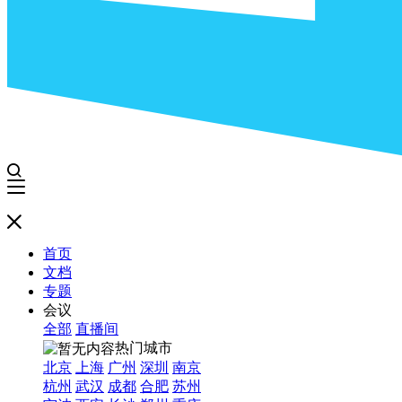
首页
文档
专题
会议
全部
直播间
热门城市
北京
上海
广州
深圳
南京
杭州
武汉
成都
合肥
苏州