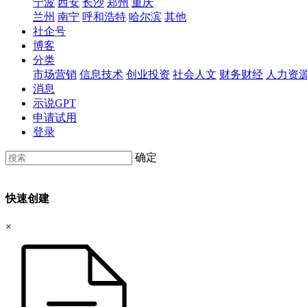
宁波
西安
长沙
郑州
重庆
兰州
南宁
呼和浩特
哈尔滨
其他
社企号
博客
分类
市场营销
信息技术
创业投资
社会人文
财务财经
人力资
消息
示说GPT
申请试用
登录
确定
快速创建
×