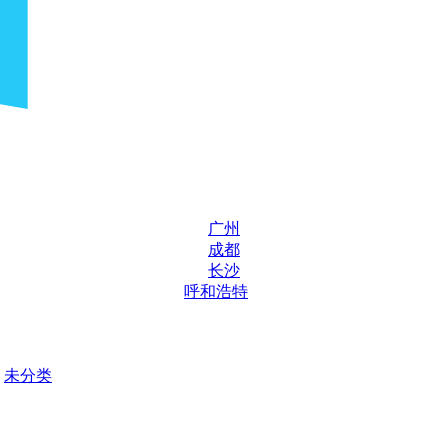
广州
成都
长沙
呼和浩特
未分类