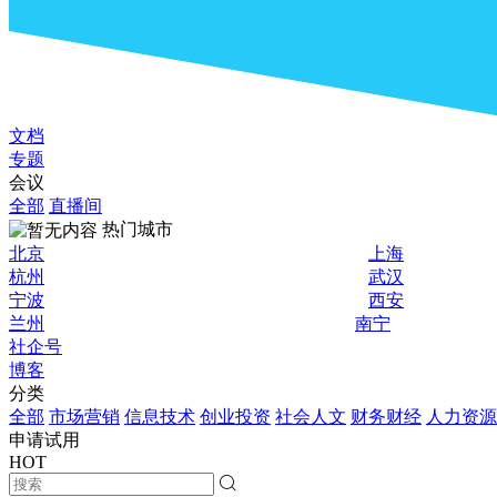
文档
专题
会议
全部
直播间
热门城市
北京
上海
杭州
武汉
宁波
西安
兰州
南宁
社企号
博客
分类
全部
市场营销
信息技术
创业投资
社会人文
财务财经
人力资源
申请试用
HOT