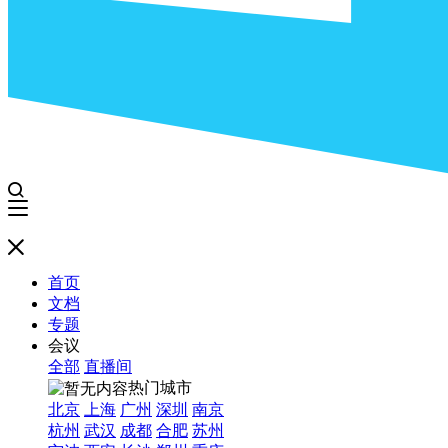
首页
文档
专题
会议
全部
直播间
热门城市
北京
上海
广州
深圳
南京
杭州
武汉
成都
合肥
苏州