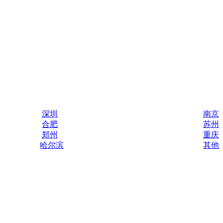
深圳
南京
合肥
苏州
郑州
重庆
哈尔滨
其他