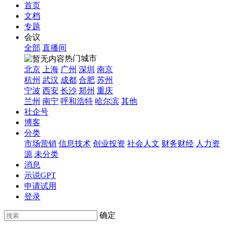
首页
文档
专题
会议
全部
直播间
热门城市
北京
上海
广州
深圳
南京
杭州
武汉
成都
合肥
苏州
宁波
西安
长沙
郑州
重庆
兰州
南宁
呼和浩特
哈尔滨
其他
社企号
博客
分类
市场营销
信息技术
创业投资
社会人文
财务财经
人力资
源
未分类
消息
示说GPT
申请试用
登录
确定