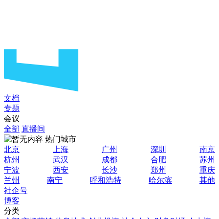
文档
专题
会议
全部
直播间
热门城市
北京
上海
广州
深圳
南京
杭州
武汉
成都
合肥
苏州
宁波
西安
长沙
郑州
重庆
兰州
南宁
呼和浩特
哈尔滨
其他
社企号
博客
分类