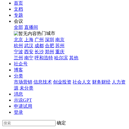
首页
文档
专题
会议
全部
直播间
热门城市
北京
上海
广州
深圳
南京
杭州
武汉
成都
合肥
苏州
宁波
西安
长沙
郑州
重庆
兰州
南宁
呼和浩特
哈尔滨
其他
社企号
博客
分类
市场营销
信息技术
创业投资
社会人文
财务财经
人力资
源
未分类
消息
示说GPT
申请试用
登录
确定