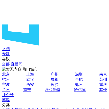
文档
专题
会议
全部
直播间
热门城市
北京
上海
广州
深圳
南京
杭州
武汉
成都
合肥
苏州
宁波
西安
长沙
郑州
重庆
兰州
南宁
呼和浩特
哈尔滨
其他
社企号
博客
分类