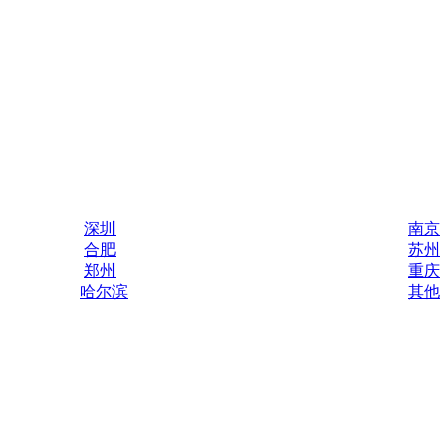
深圳
南京
合肥
苏州
郑州
重庆
哈尔滨
其他