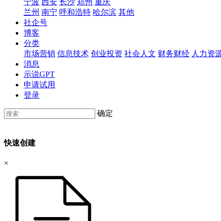
宁波
西安
长沙
郑州
重庆
兰州
南宁
呼和浩特
哈尔滨
其他
社企号
博客
分类
市场营销
信息技术
创业投资
社会人文
财务财经
人力资
消息
示说GPT
申请试用
登录
确定
快速创建
×