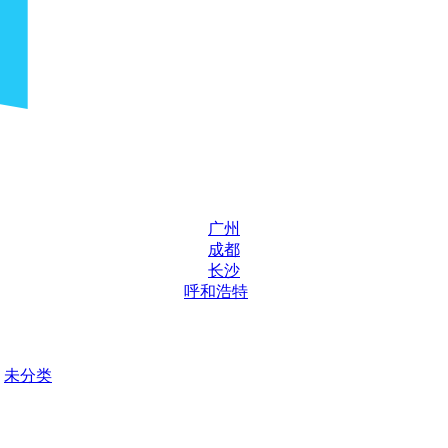
广州
成都
长沙
呼和浩特
未分类