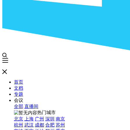
首页
文档
专题
会议
全部
直播间
热门城市
北京
上海
广州
深圳
南京
杭州
武汉
成都
合肥
苏州