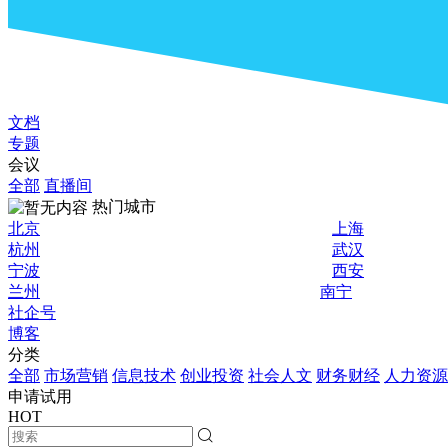
文档
专题
会议
全部
直播间
热门城市
北京
上海
杭州
武汉
宁波
西安
兰州
南宁
社企号
博客
分类
全部
市场营销
信息技术
创业投资
社会人文
财务财经
人力资源
申请试用
HOT