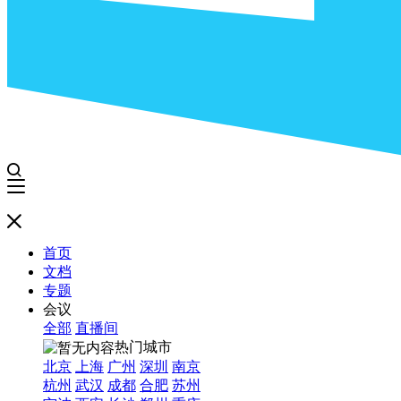
首页
文档
专题
会议
全部
直播间
热门城市
北京
上海
广州
深圳
南京
杭州
武汉
成都
合肥
苏州