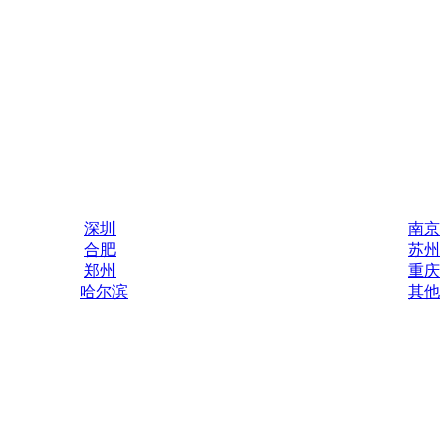
深圳
南京
合肥
苏州
郑州
重庆
哈尔滨
其他