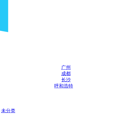
广州
成都
长沙
呼和浩特
未分类