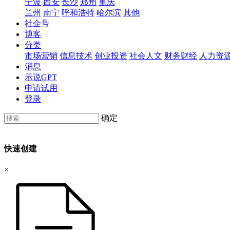
宁波
西安
长沙
郑州
重庆
兰州
南宁
呼和浩特
哈尔滨
其他
社企号
博客
分类
市场营销
信息技术
创业投资
社会人文
财务财经
人力资
消息
示说GPT
申请试用
登录
确定
快速创建
×