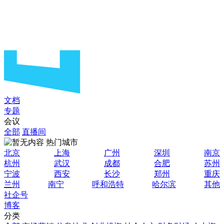
文档
专题
会议
全部
直播间
热门城市
北京
上海
广州
深圳
南京
杭州
武汉
成都
合肥
苏州
宁波
西安
长沙
郑州
重庆
兰州
南宁
呼和浩特
哈尔滨
其他
社企号
博客
分类