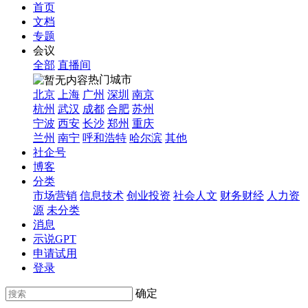
首页
文档
专题
会议
全部
直播间
热门城市
北京
上海
广州
深圳
南京
杭州
武汉
成都
合肥
苏州
宁波
西安
长沙
郑州
重庆
兰州
南宁
呼和浩特
哈尔滨
其他
社企号
博客
分类
市场营销
信息技术
创业投资
社会人文
财务财经
人力资
源
未分类
消息
示说GPT
申请试用
登录
确定