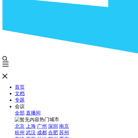
首页
文档
专题
会议
全部
直播间
热门城市
北京
上海
广州
深圳
南京
杭州
武汉
成都
合肥
苏州