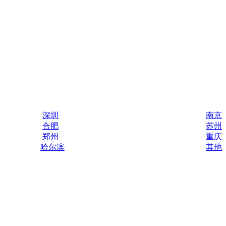
深圳
南京
合肥
苏州
郑州
重庆
哈尔滨
其他