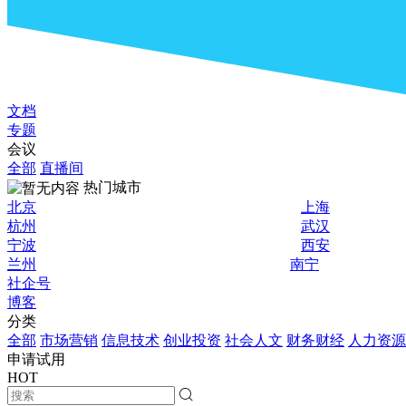
文档
专题
会议
全部
直播间
热门城市
北京
上海
杭州
武汉
宁波
西安
兰州
南宁
社企号
博客
分类
全部
市场营销
信息技术
创业投资
社会人文
财务财经
人力资源
申请试用
HOT