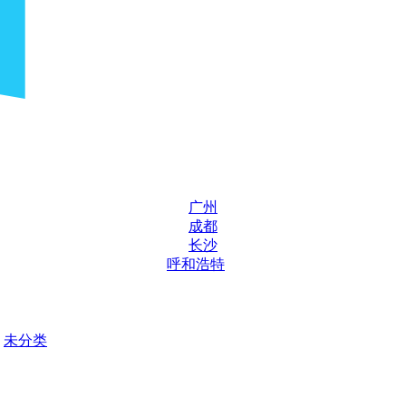
广州
成都
长沙
呼和浩特
未分类