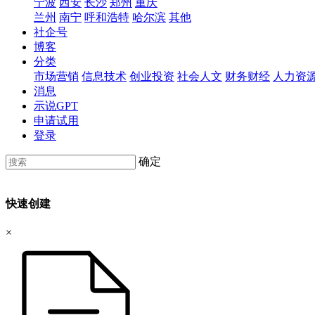
宁波
西安
长沙
郑州
重庆
兰州
南宁
呼和浩特
哈尔滨
其他
社企号
博客
分类
市场营销
信息技术
创业投资
社会人文
财务财经
人力资
消息
示说GPT
申请试用
登录
确定
快速创建
×