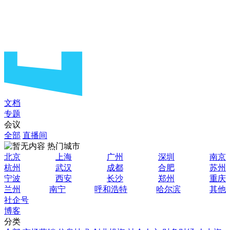
文档
专题
会议
全部
直播间
热门城市
北京
上海
广州
深圳
南京
杭州
武汉
成都
合肥
苏州
宁波
西安
长沙
郑州
重庆
兰州
南宁
呼和浩特
哈尔滨
其他
社企号
博客
分类