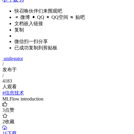
快召唤伙伴们来围观吧
微博
QQ
QQ空间
贴吧
文档嵌入链接
复制
微信扫一扫分享
已成功复制到剪贴板
smilegator
/
发布于
/
4183
人观看
#信息技术
MLFlow introduction
3
点赞
2
收藏
16下载