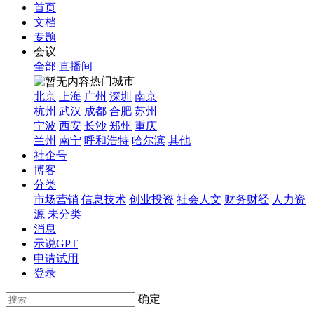
首页
文档
专题
会议
全部
直播间
热门城市
北京
上海
广州
深圳
南京
杭州
武汉
成都
合肥
苏州
宁波
西安
长沙
郑州
重庆
兰州
南宁
呼和浩特
哈尔滨
其他
社企号
博客
分类
市场营销
信息技术
创业投资
社会人文
财务财经
人力资
源
未分类
消息
示说GPT
申请试用
登录
确定