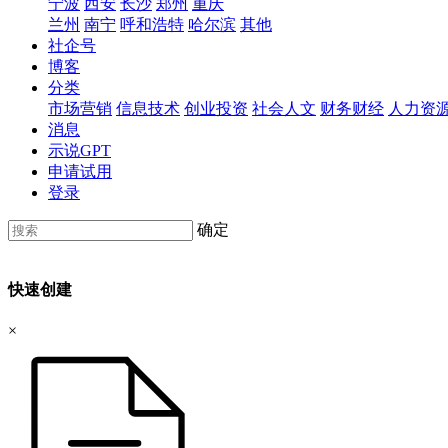
宁波
西安
长沙
郑州
重庆
兰州
南宁
呼和浩特
哈尔滨
其他
社企号
博客
分类
市场营销
信息技术
创业投资
社会人文
财务财经
人力资
消息
示说GPT
申请试用
登录
确定
快速创建
×