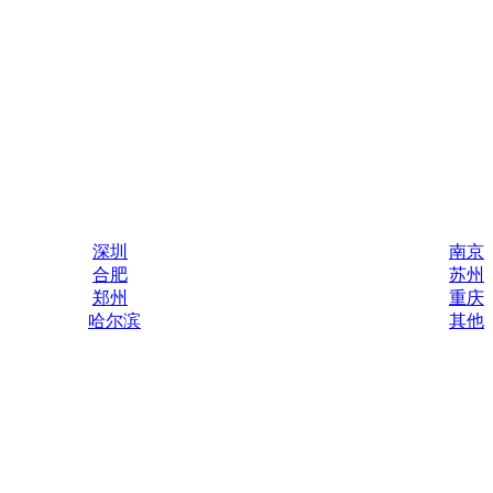
深圳
南京
合肥
苏州
郑州
重庆
哈尔滨
其他