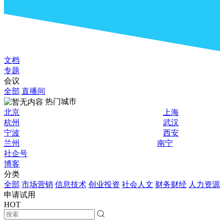
文档
专题
会议
全部
直播间
热门城市
北京
上海
杭州
武汉
宁波
西安
兰州
南宁
社企号
博客
分类
全部
市场营销
信息技术
创业投资
社会人文
财务财经
人力资源
申请试用
HOT