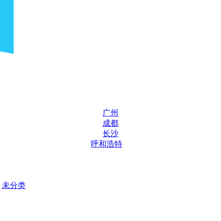
广州
成都
长沙
呼和浩特
未分类