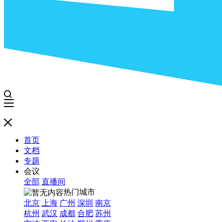
首页
文档
专题
会议
全部
直播间
热门城市
北京
上海
广州
深圳
南京
杭州
武汉
成都
合肥
苏州