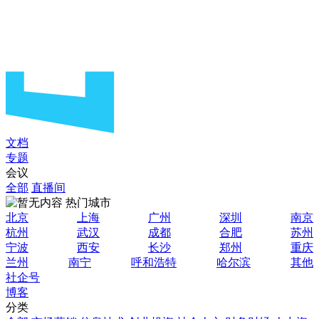
文档
专题
会议
全部
直播间
热门城市
北京
上海
广州
深圳
南京
杭州
武汉
成都
合肥
苏州
宁波
西安
长沙
郑州
重庆
兰州
南宁
呼和浩特
哈尔滨
其他
社企号
博客
分类