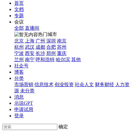
首页
文档
专题
会议
全部
直播间
热门城市
北京
上海
广州
深圳
南京
杭州
武汉
成都
合肥
苏州
宁波
西安
长沙
郑州
重庆
兰州
南宁
呼和浩特
哈尔滨
其他
社企号
博客
分类
市场营销
信息技术
创业投资
社会人文
财务财经
人力资
源
未分类
消息
示说GPT
申请试用
登录
确定