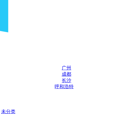
广州
成都
长沙
呼和浩特
未分类