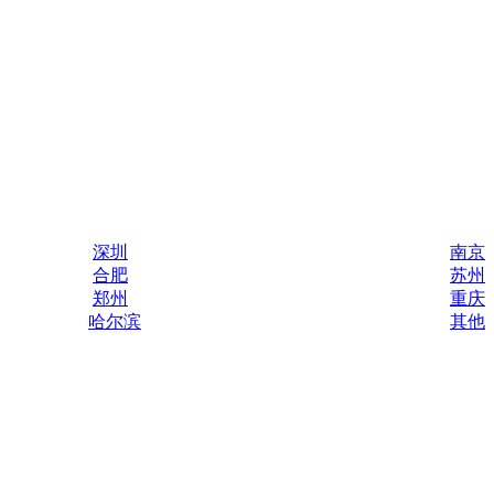
深圳
南京
合肥
苏州
郑州
重庆
哈尔滨
其他