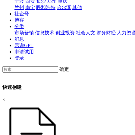
宁波
西安
长沙
郑州
重庆
兰州
南宁
呼和浩特
哈尔滨
其他
社企号
博客
分类
市场营销
信息技术
创业投资
社会人文
财务财经
人力资
消息
示说GPT
申请试用
登录
确定
快速创建
×