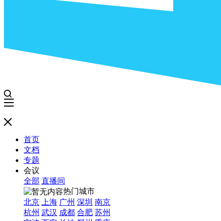
首页
文档
专题
会议
全部
直播间
热门城市
北京
上海
广州
深圳
南京
杭州
武汉
成都
合肥
苏州