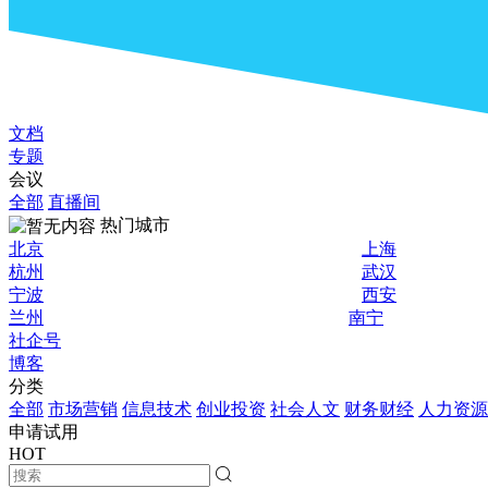
文档
专题
会议
全部
直播间
热门城市
北京
上海
杭州
武汉
宁波
西安
兰州
南宁
社企号
博客
分类
全部
市场营销
信息技术
创业投资
社会人文
财务财经
人力资源
申请试用
HOT