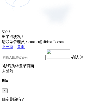
500！
出了点状况！
请联系管理员：contact@slidestalk.com
上一页
首页
确认
3
秒后跳转登录页面
去登陆
删除
×
确定删除吗？