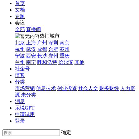
首页
文档
专题
会议
全部
直播间
热门城市
北京
上海
广州
深圳
南京
杭州
武汉
成都
合肥
苏州
宁波
西安
长沙
郑州
重庆
兰州
南宁
呼和浩特
哈尔滨
其他
社企号
博客
分类
市场营销
信息技术
创业投资
社会人文
财务财经
人力资
源
未分类
消息
示说GPT
申请试用
登录
确定