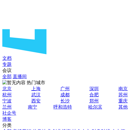
文档
专题
会议
全部
直播间
热门城市
北京
上海
广州
深圳
南京
杭州
武汉
成都
合肥
苏州
宁波
西安
长沙
郑州
重庆
兰州
南宁
呼和浩特
哈尔滨
其他
社企号
博客
分类