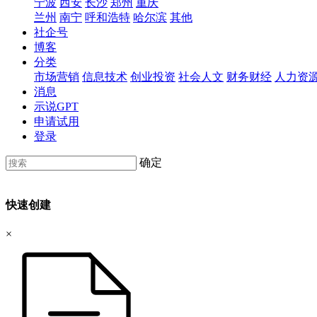
宁波
西安
长沙
郑州
重庆
兰州
南宁
呼和浩特
哈尔滨
其他
社企号
博客
分类
市场营销
信息技术
创业投资
社会人文
财务财经
人力资
消息
示说GPT
申请试用
登录
确定
快速创建
×