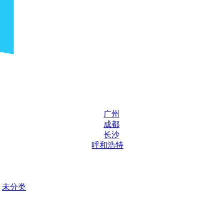
广州
成都
长沙
呼和浩特
未分类