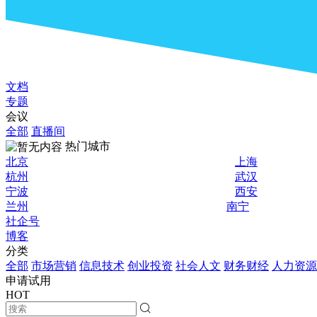
文档
专题
会议
全部
直播间
热门城市
北京
上海
杭州
武汉
宁波
西安
兰州
南宁
社企号
博客
分类
全部
市场营销
信息技术
创业投资
社会人文
财务财经
人力资源
申请试用
HOT