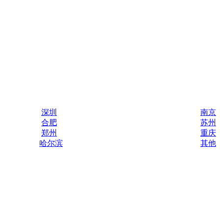
深圳
南京
合肥
苏州
郑州
重庆
哈尔滨
其他