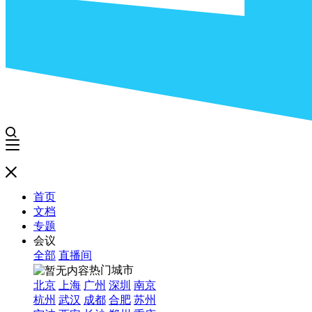
首页
文档
专题
会议
全部
直播间
热门城市
北京
上海
广州
深圳
南京
杭州
武汉
成都
合肥
苏州