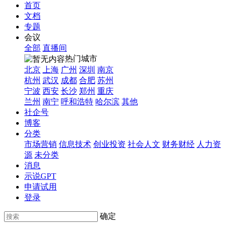
首页
文档
专题
会议
全部
直播间
热门城市
北京
上海
广州
深圳
南京
杭州
武汉
成都
合肥
苏州
宁波
西安
长沙
郑州
重庆
兰州
南宁
呼和浩特
哈尔滨
其他
社企号
博客
分类
市场营销
信息技术
创业投资
社会人文
财务财经
人力资
源
未分类
消息
示说GPT
申请试用
登录
确定