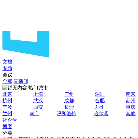
文档
专题
会议
全部
直播间
热门城市
北京
上海
广州
深圳
南京
杭州
武汉
成都
合肥
苏州
宁波
西安
长沙
郑州
重庆
兰州
南宁
呼和浩特
哈尔滨
其他
社企号
博客
分类