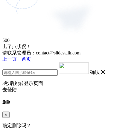
500！
出了点状况！
请联系管理员：contact@slidestalk.com
上一页
首页
确认
3
秒后跳转登录页面
去登陆
删除
×
确定删除吗？