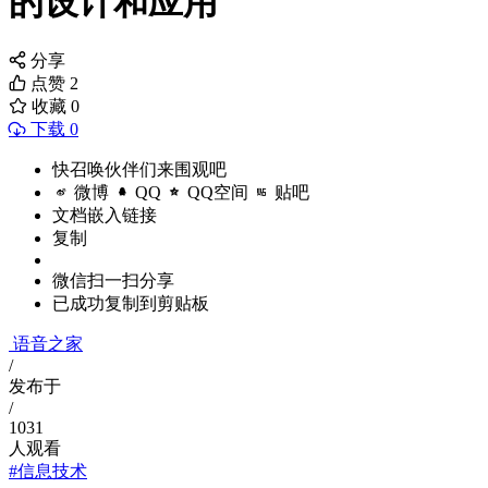
的设计和应用
分享
点赞
2
收藏
0
下载 0
快召唤伙伴们来围观吧
微博
QQ
QQ空间
贴吧
文档嵌入链接
复制
微信扫一扫分享
已成功复制到剪贴板
语音之家
/
发布于
/
1031
人观看
#信息技术