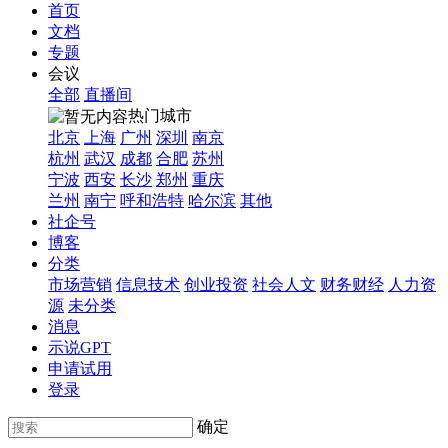
首页
文档
专题
会议
全部
直播间
热门城市
北京
上海
广州
深圳
南京
杭州
武汉
成都
合肥
苏州
宁波
西安
长沙
郑州
重庆
兰州
南宁
呼和浩特
哈尔滨
其他
社企号
博客
分类
市场营销
信息技术
创业投资
社会人文
财务财经
人力资
源
未分类
消息
示说GPT
申请试用
登录
确定