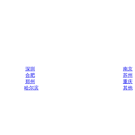
深圳
南京
合肥
苏州
郑州
重庆
哈尔滨
其他