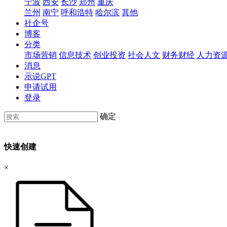
宁波
西安
长沙
郑州
重庆
兰州
南宁
呼和浩特
哈尔滨
其他
社企号
博客
分类
市场营销
信息技术
创业投资
社会人文
财务财经
人力资
消息
示说GPT
申请试用
登录
确定
快速创建
×