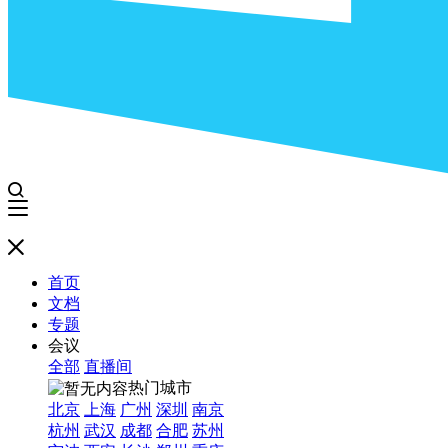
首页
文档
专题
会议
全部
直播间
热门城市
北京
上海
广州
深圳
南京
杭州
武汉
成都
合肥
苏州