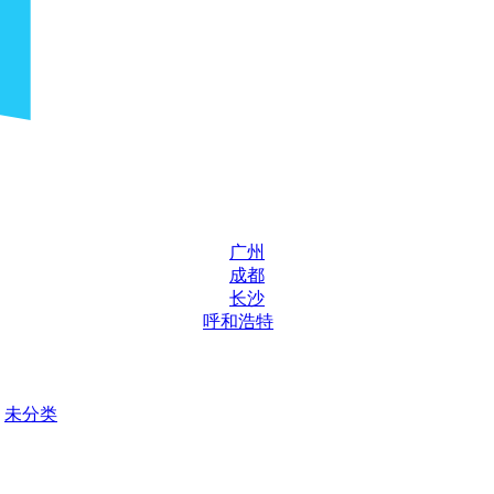
广州
成都
长沙
呼和浩特
未分类