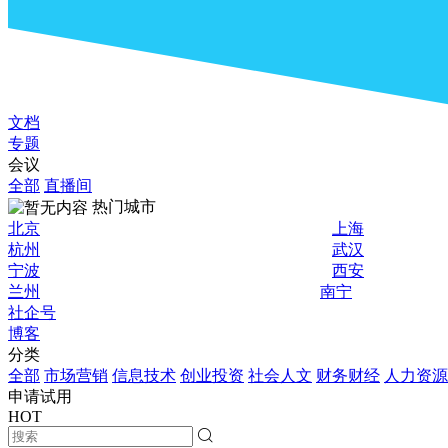
文档
专题
会议
全部
直播间
热门城市
北京
上海
杭州
武汉
宁波
西安
兰州
南宁
社企号
博客
分类
全部
市场营销
信息技术
创业投资
社会人文
财务财经
人力资源
申请试用
HOT