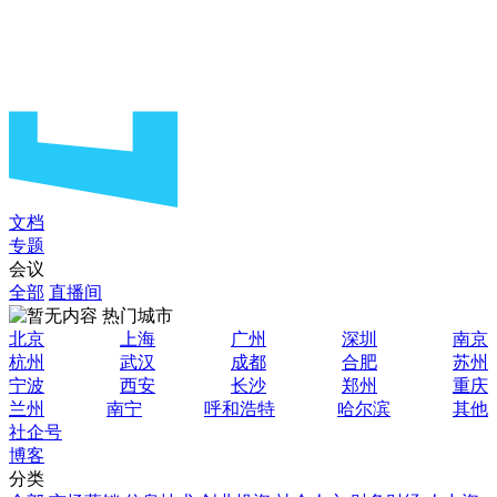
文档
专题
会议
全部
直播间
热门城市
北京
上海
广州
深圳
南京
杭州
武汉
成都
合肥
苏州
宁波
西安
长沙
郑州
重庆
兰州
南宁
呼和浩特
哈尔滨
其他
社企号
博客
分类