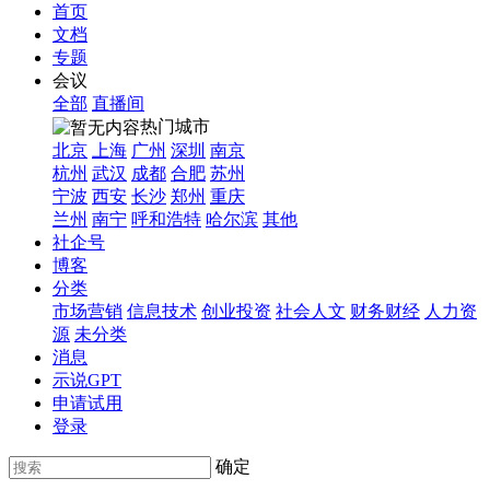
首页
文档
专题
会议
全部
直播间
热门城市
北京
上海
广州
深圳
南京
杭州
武汉
成都
合肥
苏州
宁波
西安
长沙
郑州
重庆
兰州
南宁
呼和浩特
哈尔滨
其他
社企号
博客
分类
市场营销
信息技术
创业投资
社会人文
财务财经
人力资
源
未分类
消息
示说GPT
申请试用
登录
确定