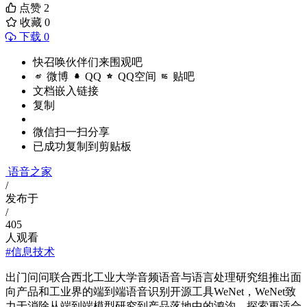
点赞
2
收藏
0
下载 0
快召唤伙伴们来围观吧
微博
QQ
QQ空间
贴吧
文档嵌入链接
复制
微信扫一扫分享
已成功复制到剪贴板
语音之家
/
发布于
/
405
人观看
#信息技术
出门问问联合西北工业大学音频语音与语言处理研究组推出面
向产品和工业界的端到端语音识别开源工具WeNet，WeNet致
力于消除从端到端模型研究到产品落地中的鸿沟，探索更适合