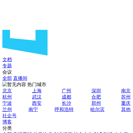
文档
专题
会议
全部
直播间
热门城市
北京
上海
广州
深圳
南京
杭州
武汉
成都
合肥
苏州
宁波
西安
长沙
郑州
重庆
兰州
南宁
呼和浩特
哈尔滨
其他
社企号
博客
分类