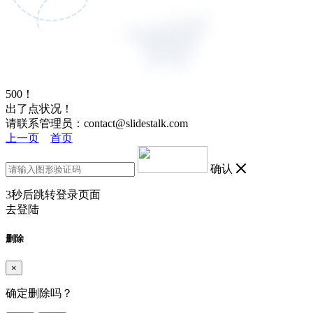
500！
出了点状况！
请联系管理员：contact@slidestalk.com
上一页
首页
确认
3
秒后跳转登录页面
去登陆
删除
×
确定删除吗？