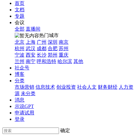
首页
文档
专题
会议
全部
直播间
热门城市
北京
上海
广州
深圳
南京
杭州
武汉
成都
合肥
苏州
宁波
西安
长沙
郑州
重庆
兰州
南宁
呼和浩特
哈尔滨
其他
社企号
博客
分类
市场营销
信息技术
创业投资
社会人文
财务财经
人力资
源
未分类
消息
示说GPT
申请试用
登录
确定