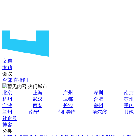
文档
专题
会议
全部
直播间
热门城市
北京
上海
广州
深圳
南京
杭州
武汉
成都
合肥
苏州
宁波
西安
长沙
郑州
重庆
兰州
南宁
呼和浩特
哈尔滨
其他
社企号
博客
分类