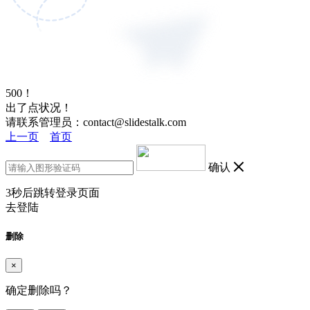
500！
出了点状况！
请联系管理员：contact@slidestalk.com
上一页
首页
确认
3
秒后跳转登录页面
去登陆
删除
×
确定删除吗？