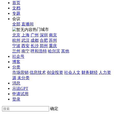
首页
文档
专题
会议
全部
直播间
热门城市
北京
上海
广州
深圳
南京
杭州
武汉
成都
合肥
苏州
宁波
西安
长沙
郑州
重庆
兰州
南宁
呼和浩特
哈尔滨
其他
社企号
博客
分类
市场营销
信息技术
创业投资
社会人文
财务财经
人力资
源
未分类
消息
示说GPT
申请试用
登录
确定