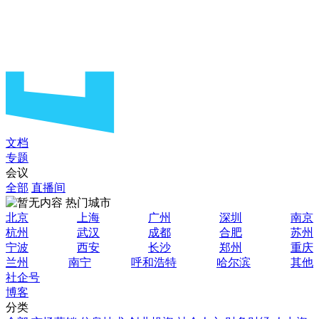
文档
专题
会议
全部
直播间
热门城市
北京
上海
广州
深圳
南京
杭州
武汉
成都
合肥
苏州
宁波
西安
长沙
郑州
重庆
兰州
南宁
呼和浩特
哈尔滨
其他
社企号
博客
分类