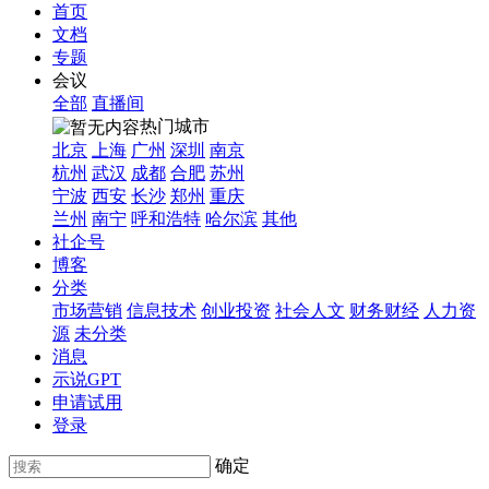
首页
文档
专题
会议
全部
直播间
热门城市
北京
上海
广州
深圳
南京
杭州
武汉
成都
合肥
苏州
宁波
西安
长沙
郑州
重庆
兰州
南宁
呼和浩特
哈尔滨
其他
社企号
博客
分类
市场营销
信息技术
创业投资
社会人文
财务财经
人力资
源
未分类
消息
示说GPT
申请试用
登录
确定