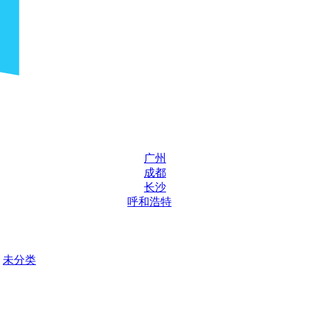
广州
成都
长沙
呼和浩特
未分类