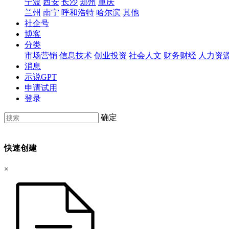
宁波
西安
长沙
郑州
重庆
兰州
南宁
呼和浩特
哈尔滨
其他
社企号
博客
分类
市场营销
信息技术
创业投资
社会人文
财务财经
人力资
消息
示说GPT
申请试用
登录
确定
快速创建
×