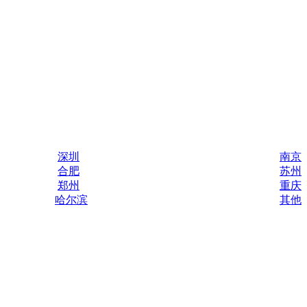
深圳
南京
合肥
苏州
郑州
重庆
哈尔滨
其他