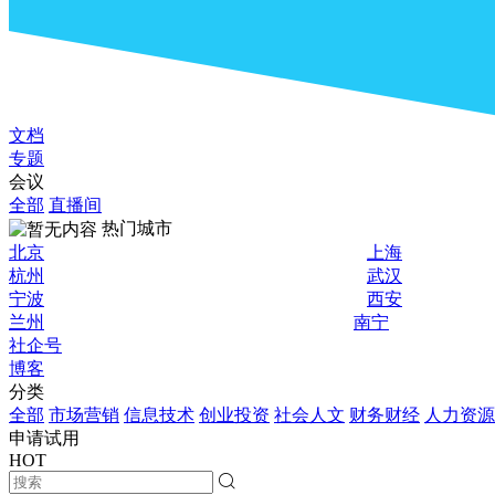
文档
专题
会议
全部
直播间
热门城市
北京
上海
杭州
武汉
宁波
西安
兰州
南宁
社企号
博客
分类
全部
市场营销
信息技术
创业投资
社会人文
财务财经
人力资源
申请试用
HOT