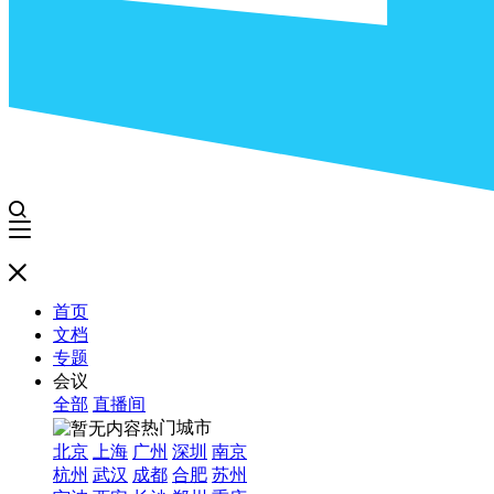
首页
文档
专题
会议
全部
直播间
热门城市
北京
上海
广州
深圳
南京
杭州
武汉
成都
合肥
苏州