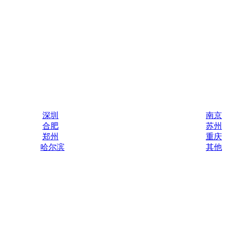
深圳
南京
合肥
苏州
郑州
重庆
哈尔滨
其他