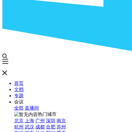
首页
文档
专题
会议
全部
直播间
热门城市
北京
上海
广州
深圳
南京
杭州
武汉
成都
合肥
苏州