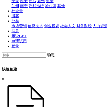
宁波
西安
长沙
郑州
重庆
兰州
南宁
呼和浩特
哈尔滨
其他
社企号
博客
分类
市场营销
信息技术
创业投资
社会人文
财务财经
人力资
消息
示说GPT
申请试用
登录
确定
快速创建
×