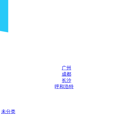
广州
成都
长沙
呼和浩特
未分类