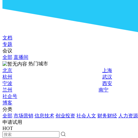
文档
专题
会议
全部
直播间
热门城市
北京
上海
杭州
武汉
宁波
西安
兰州
南宁
社企号
博客
分类
全部
市场营销
信息技术
创业投资
社会人文
财务财经
人力资源
申请试用
HOT