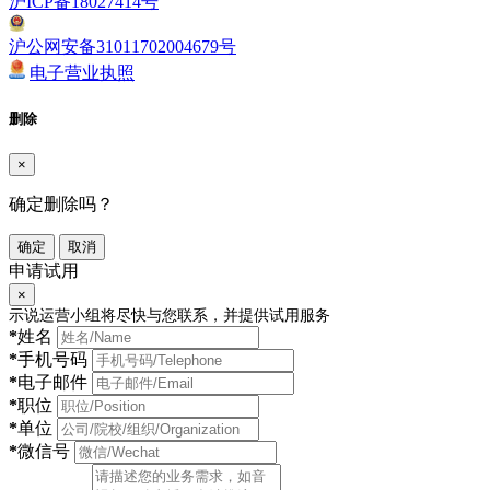
沪ICP备18027414号
沪公网安备31011702004679号
电子营业执照
删除
×
确定删除吗？
确定
取消
申请试用
×
示说运营小组将尽快与您联系，并提供试用服务
*
姓名
*
手机号码
*
电子邮件
*
职位
*
单位
*
微信号