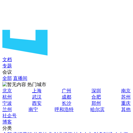
文档
专题
会议
全部
直播间
热门城市
北京
上海
广州
深圳
南京
杭州
武汉
成都
合肥
苏州
宁波
西安
长沙
郑州
重庆
兰州
南宁
呼和浩特
哈尔滨
其他
社企号
博客
分类