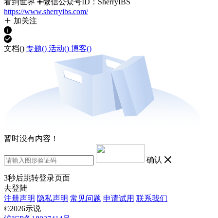
看到世界 ➕微信公众号ID：SherryIBS
https://www.sherryibs.com/
加关注
文档(
)
专题(
)
活动(
)
博客(
)
暂时没有内容！
确认
3
秒后跳转登录页面
去登陆
注册声明
隐私声明
常见问题
申请试用
联系我们
©2026示说