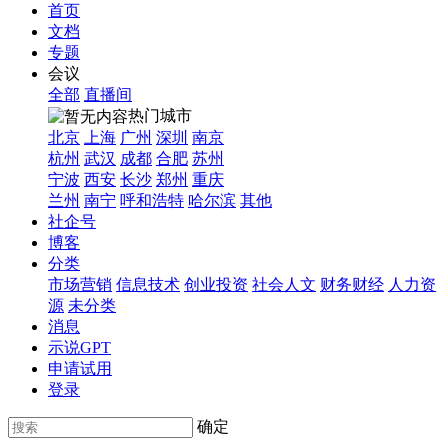
首页
文档
专题
会议
全部
直播间
热门城市
北京
上海
广州
深圳
南京
杭州
武汉
成都
合肥
苏州
宁波
西安
长沙
郑州
重庆
兰州
南宁
呼和浩特
哈尔滨
其他
社企号
博客
分类
市场营销
信息技术
创业投资
社会人文
财务财经
人力资
源
未分类
消息
示说GPT
申请试用
登录
确定